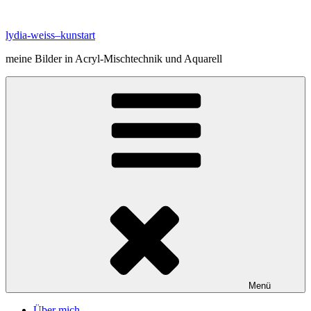
Zum
Inhalt
lydia-weiss–kunstart
springen
meine Bilder in Acryl-Mischtechnik und Aquarell
Menü
Über mich