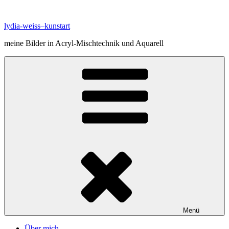
Zum
Inhalt
lydia-weiss–kunstart
springen
meine Bilder in Acryl-Mischtechnik und Aquarell
Menü
Über mich